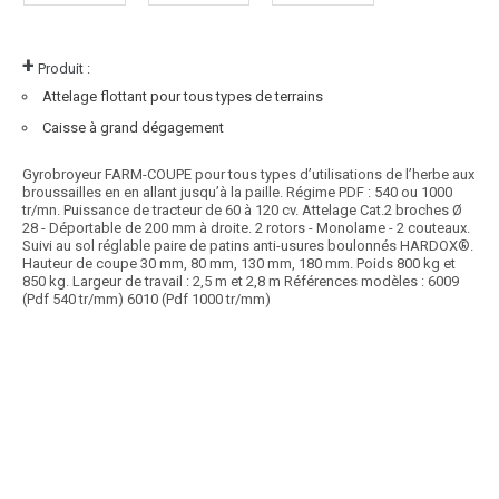
+
Produit :
Attelage flottant pour tous types de terrains
Caisse à grand dégagement
Gyrobroyeur FARM-COUPE pour tous types d’utilisations de l’herbe aux
broussailles en en allant jusqu’à la paille. Régime PDF : 540 ou 1000
tr/mn. Puissance de tracteur de 60 à 120 cv. Attelage Cat.2 broches Ø
28 - Déportable de 200 mm à droite. 2 rotors - Monolame - 2 couteaux.
Suivi au sol réglable paire de patins anti-usures boulonnés HARDOX®.
Hauteur de coupe 30 mm, 80 mm, 130 mm, 180 mm. Poids 800 kg et
850 kg. Largeur de travail : 2,5 m et 2,8 m Références modèles : 6009
(Pdf 540 tr/mm) 6010 (Pdf 1000 tr/mm)
Article SCAR
Choix des pros Matériel Hiver 2025
affichage prix HT
Broyage à droite : attelage 3 points arrière, 3 points avant ou chargeur.