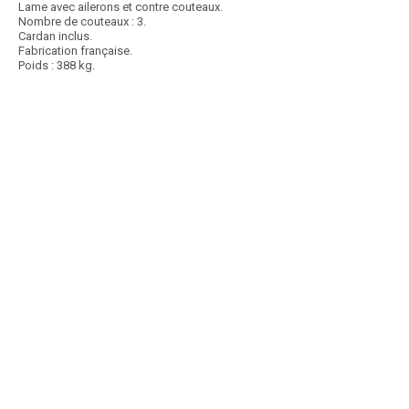
Lame avec ailerons et contre couteaux.
Nombre de couteaux : 3.
Cardan inclus.
Fabrication française.
Poids : 388 kg.
Article SCAR
Une large gamme complète de gyrobroyeurs à axe vertical pour tous
types de travail. Des gyro débroussailleurs...
Voir le produit
Gyrobroyeur mono et multi rotors
Article SCAR
Choix des pros Matériel Hiver 2025
affichage prix HT
Broyage à droite : attelage 3 points arrière, 3 points avant ou chargeur.
Broyage à gauche : attelage...
Voir le produit