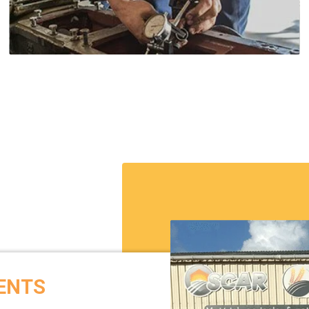
de mécanique agricole, un de mécanique parc/jardin
et une forge pour vos réparations et entretiens.
 capot arrière mobile. Polyvalence de broyage....
Voir le produit
s de série, 6 descentes multi-canons (avec...
Voir le produit
ENTS
n. Rotor 4 ou 10 rangées, suivant modèle,...
Voir le produit