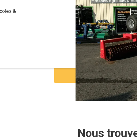
icoles &
bure dentelés. Châssis indépendant. 4 pesons...
Voir le produit
imple d'utilisation aux prestations élevées....
Voir le produit
Nous trouv