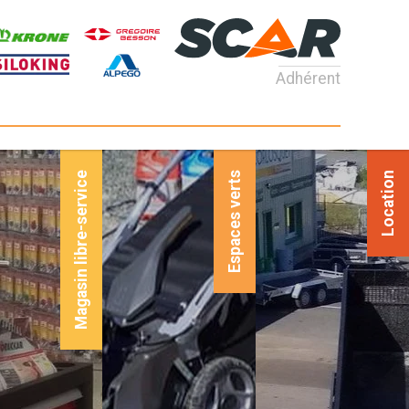
Adhérent
Magasin libre-service
Espaces verts
Location
Magasi
servic