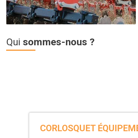
affichage prix HT
nous pouvons vous proposer des matériels
Sélection agricole
adaptés aux travaux de votre exploitation agricole.
Choix des pros Matériel Eté
Déport hydraulique, transmission tube étoile, contre-couteaux,
Qui
sommes-nous ?
Broyeur CALYPSO 2,80 m
Prix HT :
Article SCAR
Sélection agricole
Voûte géométrique équipement électro-distributeur 7 fonction
Pulvérisateur pneumatique GEOMECA
Article SCAR
Sélection agricole
CORLOSQUET ÉQUIPEM
Broyeur DRX monorotor et DRX birotor : Régime PDF 1000 tr/m