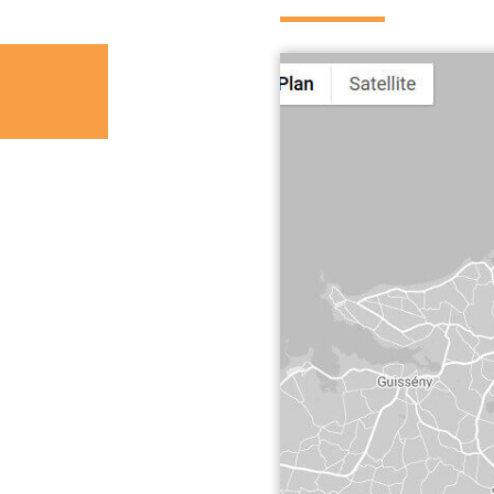
nt hydraulique. Rouleau Cambridge Ø520mm....
Voir le produit
x et de leur offrir assez d‘espace pour...
Voir le produit