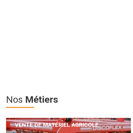
affichage prix HT
Sélection agricole
Choix des pros Matériel Eté
12/14 bêtes. Freinage double ligne pneumatique. Abaissement
Bétaillère NEPTUNE 7.20
Prix HT :
Article SCAR
affichage prix HT
Sélection agricole
Choix des pros Matériel Eté
Freinage double ligne hydraulique 2025, pneumatiques 385/55 
Nos
Métiers
Bétaillère NEPTUNE 5.20 H30
Prix HT :
VENTE DE MATÉRIEL AGRICOLE
Article SCAR
Avec un très large choix de marques et de produits