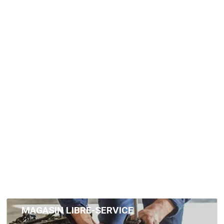
 et relevage hydraulique. Pose au sol.
Voir le produit
19.5 neufs, marche-pieds d’origine, support...
Voir le produit
MAGASIN LIBRE-SERVICE
Sur 2500m² de bâtiment, vous trouverez un atelier