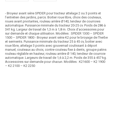
- Broyeur avant série SPIDER pour tracteur attelage 2 ou 3 points et
l’entretien des jardins, parcs. Boitier roue libre, choix des couteaux,
roues avant pivotantes, rouleau arrière Ø140, tendeur de courroies
automatique. Puissance minimale du tracteur 20-25 cv. Poids de 286 à
341 kg. Largeur de travail de 1,3 m à 1,8 m. Choix d’accessoires pour
sur demande et chaque utilisation. Modèles : SPIDER 1300 – SPIDER
1500 – SPIDER 1800 - Broyeur avant série K2 pour le broyage de l’herbe
et serments. Puissance minimale du tracteur 25 à 45 cv, boitier avec
roue libre, attelage 3 points avec gouvernail coulissant à déport
manuel, couteaux au choix, contre-couteau fixe à dents, groupe patins
rouleau réglable en hauteur, rouleau arrière Ø 140, tendeur de courroie
automatique. Largeurs de travail de 1,6 à 2,2 m. Poids de 355 à 457 kg.
Accessoires sur demande pour chacun. Modèles : K21600 – K2 1900
– K2 2100 – K2 2250
Article SCAR
Choix des pros Matériel Hiver 2025
affichage prix HT
Broyage à droite : attelage 3 points arrière, 3 points avant ou chargeur.