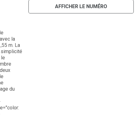
AFFICHER LE NUMÉRO
de
avec la
1,55 m. La
 simplicité
 le
ambre
 deux
le
ne
nage du
-
e="color:
e