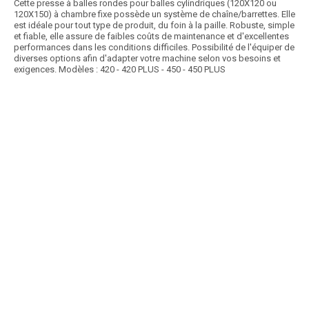
Cette presse à balles rondes pour balles cylindriques (120X120 ou
120X150) à chambre fixe possède un système de chaîne/barrettes. Elle
est idéale pour tout type de produit, du foin à la paille. Robuste, simple
et fiable, elle assure de faibles coûts de maintenance et d'excellentes
performances dans les conditions difficiles. Possibilité de l'équiper de
diverses options afin d'adapter votre machine selon vos besoins et
exigences. Modèles : 420 - 420 PLUS - 450 - 450 PLUS
Article SCAR
Cette presse à balles cyclindriques attelage 3 ponts avec chambre fixe
(120x125) et système de chaîne/barres...
Voir le produit
Presse chambre fixe TUAREG
Article SCAR
5 campagnes 0%
Les presses Bellima ont leur chambre composée d'un tapis à barrettes
pour que le fourrage s'engrène facilement...
Voir le produit