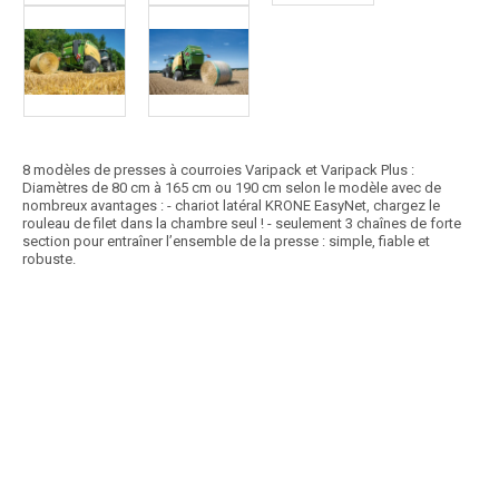
8 modèles de presses à courroies Varipack et Varipack Plus :
Diamètres de 80 cm à 165 cm ou 190 cm selon le modèle avec de
nombreux avantages : - chariot latéral KRONE EasyNet, chargez le
rouleau de filet dans la chambre seul ! - seulement 3 chaînes de forte
section pour entraîner l’ensemble de la presse : simple, fiable et
robuste.
Article SCAR
Cette presse à balles cyclindriques attelage 3 ponts avec chambre fixe
(120x125) et système de chaîne/barres...
Voir le produit