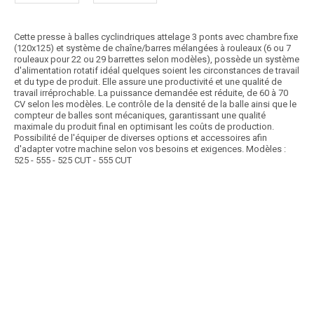
Cette presse à balles cyclindriques attelage 3 ponts avec chambre fixe
(120x125) et système de chaîne/barres mélangées à rouleaux (6 ou 7
rouleaux pour 22 ou 29 barrettes selon modèles), possède un système
d'alimentation rotatif idéal quelques soient les circonstances de travail
et du type de produit. Elle assure une productivité et une qualité de
travail irréprochable. La puissance demandée est réduite, de 60 à 70
CV selon les modèles. Le contrôle de la densité de la balle ainsi que le
compteur de balles sont mécaniques, garantissant une qualité
maximale du produit final en optimisant les coûts de production.
Possibilité de l'équiper de diverses options et accessoires afin
d'adapter votre machine selon vos besoins et exigences. Modèles :
525 - 555 - 525 CUT - 555 CUT
Article SCAR
Cette presse à balles rondes pour balles cylindriques (120X120 ou
120X150) à chambre fixe possède un...
Voir le produit