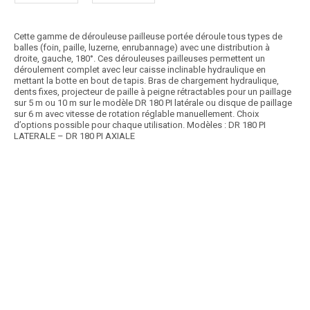
Cette gamme de dérouleuse pailleuse portée déroule tous types de
balles (foin, paille, luzerne, enrubannage) avec une distribution à
droite, gauche, 180°. Ces dérouleuses pailleuses permettent un
déroulement complet avec leur caisse inclinable hydraulique en
mettant la botte en bout de tapis. Bras de chargement hydraulique,
dents fixes, projecteur de paille à peigne rétractables pour un paillage
sur 5 m ou 10 m sur le modèle DR 180 PI latérale ou disque de paillage
sur 6 m avec vitesse de rotation réglable manuellement. Choix
d’options possible pour chaque utilisation. Modèles : DR 180 PI
LATERALE – DR 180 PI AXIALE
Article SCAR
Cette gamme de dérouleuse automotrice pilotable à distance est très
polyvalente et s’accommode à toutes...
Voir le produit
Dérouleuse pailleuse radiocommandée
Article SCAR