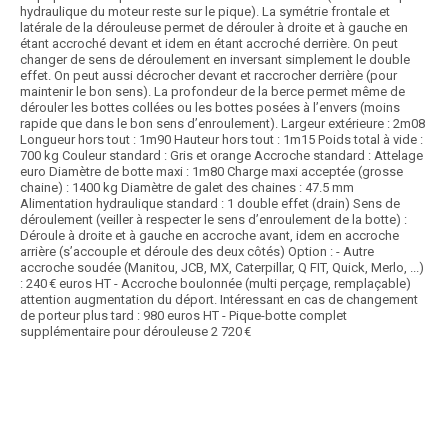
hydraulique du moteur reste sur le pique). La symétrie frontale et
latérale de la dérouleuse permet de dérouler à droite et à gauche en
étant accroché devant et idem en étant accroché derrière. On peut
changer de sens de déroulement en inversant simplement le double
effet. On peut aussi décrocher devant et raccrocher derrière (pour
maintenir le bon sens). La profondeur de la berce permet même de
dérouler les bottes collées ou les bottes posées à l’envers (moins
rapide que dans le bon sens d’enroulement). Largeur extérieure : 2m08
Longueur hors tout : 1m90 Hauteur hors tout : 1m15 Poids total à vide :
700 kg Couleur standard : Gris et orange Accroche standard : Attelage
euro Diamètre de botte maxi : 1m80 Charge maxi acceptée (grosse
chaine) : 1400 kg Diamètre de galet des chaines : 47.5 mm
Alimentation hydraulique standard : 1 double effet (drain) Sens de
déroulement (veiller à respecter le sens d’enroulement de la botte) :
Déroule à droite et à gauche en accroche avant, idem en accroche
arrière (s’accouple et déroule des deux côtés) Option : - Autre
accroche soudée (Manitou, JCB, MX, Caterpillar, Q FIT, Quick, Merlo, ...)
: 240 € euros HT - Accroche boulonnée (multi perçage, remplaçable)
attention augmentation du déport. Intéressant en cas de changement
de porteur plus tard : 980 euros HT - Pique-botte complet
supplémentaire pour dérouleuse 2 720 €
Article SCAR