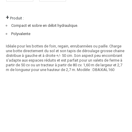
+
Produit :
Compact et sobre en débit hydraulique.
Polyvalente
Idéale pour les bottes de foin, regain, enrubannées ou paille. Charge
une botte directement du sol et son tapis de déroulage grosse chaine
distribue à gauche et à droite +/- 50 cm. Son aspect peu encombrant
s’adapte aux espaces réduits et est parfait pour un valets de ferme à
partir de 50 cv ou un tracteur à partir de 80 cv. 1,60 m de largeur et 2,7
m de longueur pour une hauteur de 2,7 m. Modèle : DBAXIAL160
Article SCAR
Cette gamme de dérouleuse automotrice pilotable à distance est très
polyvalente et s’accommode à toutes...
Voir le produit