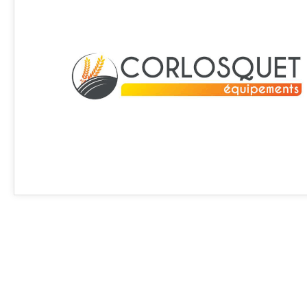
Article SCAR
Non visible site Scar
Article en fin de vie