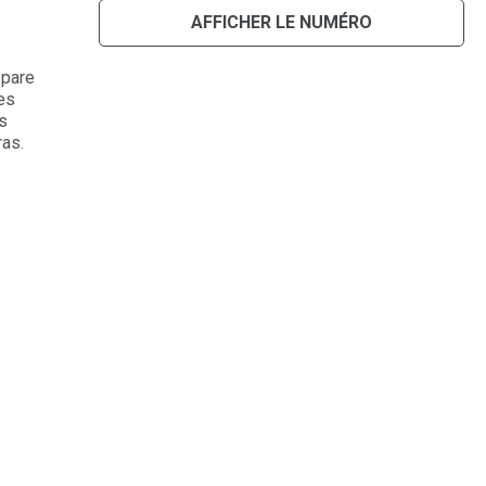
AFFICHER LE NUMÉRO
 pare
es
s
ras.