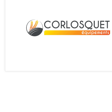
Article SCAR
Non visible site Scar
Article en fin de vie