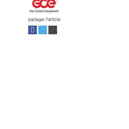
partager l'article
tre trou : 32 mm. Longueur pastilles : 90...
Voir le produit
bure droite BREVIAGRI adaptable