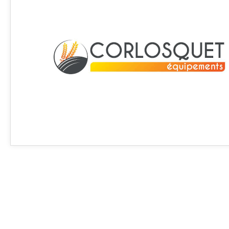
Article SCAR
Non visible site Scar
Article en fin de vie