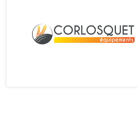
Article SCAR
Non visible site Scar
Article en fin de vie