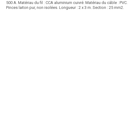
500 A. Matériau du fil : CCA aluminium cuivré. Matériau du câble : PVC.
Pinces laiton pur, non isolées. Longueur : 2 x 3 m. Section : 25 mm2.
Article SCAR
Non visible site Scar
Article en fin de vie
Longueur : 300 mm. Largeur : 100 mm. Epaisseur : 15 mm. Diamètre
trou : 32 mm. Longueur pastilles : 90...
Voir le produit
Dent de herse SUPERFAST démontage rapide 2 pastilles carbure droite
BREVIAGRI adaptable
Article SCAR
Non visible site Scar
Article en fin de vie