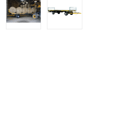
Article SCAR
Une nouvelle gamme de plateaux fourrager semi-portés SPX40
Plateau fourrager semi porté SPX40
Article SCAR
Une nouvelle gamme de plateaux fourragers RPX40 à 4 roues à
Plateau fourrager 4 roues RPX40