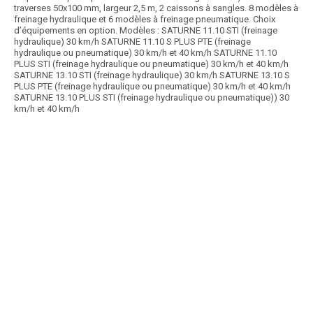
traverses 50x100 mm, largeur 2,5 m, 2 caissons à sangles. 8 modèles à
freinage hydraulique et 6 modèles à freinage pneumatique. Choix
d’équipements en option. Modèles : SATURNE 11.10 STI (freinage
hydraulique) 30 km/h SATURNE 11.10 S PLUS PTE (freinage
hydraulique ou pneumatique) 30 km/h et 40 km/h SATURNE 11.10
PLUS STI (freinage hydraulique ou pneumatique) 30 km/h et 40 km/h
SATURNE 13.10 STI (freinage hydraulique) 30 km/h SATURNE 13.10 S
PLUS PTE (freinage hydraulique ou pneumatique) 30 km/h et 40 km/h
SATURNE 13.10 PLUS STI (freinage hydraulique ou pneumatique)) 30
km/h et 40 km/h
Article SCAR
Longueur 12 m, largeur 2,5 m PTAC 26 T. Freinage double ligne
pneumatique, suspension sur les 3 essieux....
Voir le produit
Plateau fourrager RPX 12026 SE+ A40 ET H40
Article SCAR
Une nouvelle gamme de plateaux fourrager semi-portés SPX40, simple