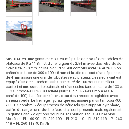
MISTRAL est une gamme de plateaux à paille composé de modèles de
plateaux de 9 à 11,8 m et d’une largeur de 2,54 m avec des rebords de
rive hauteur 30 mm incliné. Son PTAC est compris entre 16 et 26 T. Son
châssis en tube de 300 x 100 x 8 mm et la tôle de fond d’une épaisseur
de 4 mm assure une grande robustesse au plateau. L’essieu avant est
équipé d’un demi-tandem surbaissé carré de 100 pour un meilleur
confort et une conduite optimale et d’un essieu tandem carré de 100 et
110 sur modèle PL260 à l’arrière (sauf sur PL 160-90 simple essieu
carré de 100). La flèche maintenue par deux ressorts réglables avec
anneau soudé. Le freinage hydraulique est assuré par un tambour 400
x 80. De nombreux équipements de série tels que support gyrophare,
coffre de rangement, double feux, etc.. sont présents mais également
un grands choix d’options pour une adaptation à tous les besoins.
Modèles : PL 160-90 – PL 210-100 – PL 210-110 – PL 210-118 – PL 260-
118 – PL 260-118 40 Km/h