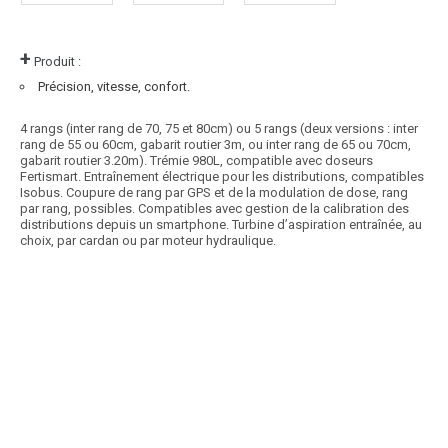
+
Produit :
Précision, vitesse, confort.
4 rangs (inter rang de 70, 75 et 80cm) ou 5 rangs (deux versions : inter
rang de 55 ou 60cm, gabarit routier 3m, ou inter rang de 65 ou 70cm,
gabarit routier 3.20m). Trémie 980L, compatible avec doseurs
Fertismart. Entraînement électrique pour les distributions, compatibles
Isobus. Coupure de rang par GPS et de la modulation de dose, rang
par rang, possibles. Compatibles avec gestion de la calibration des
distributions depuis un smartphone. Turbine d’aspiration entraînée, au
choix, par cardan ou par moteur hydraulique.
Article SCAR
Choix des pros Matériel Hiver 2025
Nouveau
affichage prix HT
Sur système de platines EasySlide, permettant une translation rapide et