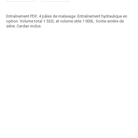
Entraînement PDF, 4 pâles de malaxage. Entraînement hydraulique en
option. Volume total 1 532L et volume utile 1 000L. Sortie arrière de
série. Cardan inclus.
Article SCAR
Bétonnière agricole 3 points, châssis renforcé, étrier droit, cuve
soudée en 3 composants, 3 doubles...
Voir le produit
Bétonnière agricole BT
Article SCAR
Capacité 340 L, capacité de malaxage 280 L, soit 2 sacs de 35 kg de
ciment, timon Top, sécurité avec...
Voir le produit