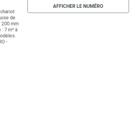
AFFICHER LE NUMÉRO
chariot
quise de
 1 200 mm
 : 7 m³ à
odèles.
RO -