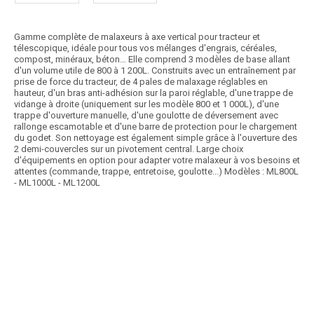
Gamme complète de malaxeurs à axe vertical pour tracteur et
télescopique, idéale pour tous vos mélanges d'engrais, céréales,
compost, minéraux, béton… Elle comprend 3 modèles de base allant
d'un volume utile de 800 à 1 200L. Construits avec un entraînement par
prise de force du tracteur, de 4 pales de malaxage réglables en
hauteur, d'un bras anti-adhésion sur la paroi réglable, d'une trappe de
vidange à droite (uniquement sur les modèle 800 et 1 000L), d'une
trappe d'ouverture manuelle, d'une goulotte de déversement avec
rallonge escamotable et d'une barre de protection pour le chargement
du godet. Son nettoyage est également simple grâce à l'ouverture des
2 demi-couvercles sur un pivotement central. Large choix
d'équipements en option pour adapter votre malaxeur à vos besoins et
attentes (commande, trappe, entretoise, goulotte...) Modèles : ML800L
- ML1000L - ML1200L
Article SCAR
Bétonnière agricole 3 points, châssis renforcé, étrier droit, cuve
soudée en 3 composants, 3 doubles...
Voir le produit