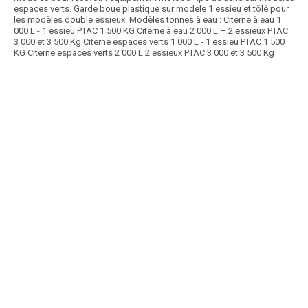
espaces verts. Garde boue plastique sur modèle 1 essieu et tôlé pour
les modèles double essieux. Modèles tonnes à eau : Citerne à eau 1
000 L - 1 essieu PTAC 1 500 KG Citerne à eau 2 000 L – 2 essieux PTAC
3 000 et 3 500 Kg Citerne espaces verts 1 000 L - 1 essieu PTAC 1 500
KG Citerne espaces verts 2 000 L 2 essieux PTAC 3 000 et 3 500 Kg
Article SCAR
Bacs à eau en acier galvanisé de 260 à 1 250 L. De 0,50 à 0,60 m de
haut avec un modèle spécial pour...
Voir le produit
Bacs galva LENORMAND
Article SCAR
La gamme des abreuvoirs est composée de 3 modèles en acier
galvanisé à chaud, et 4 modèles en inox, avec...
Voir le produit
Abreuvoir acier galva ou inox.