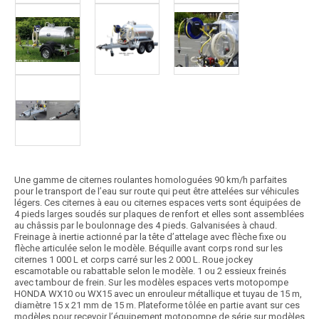
Une gamme de citernes roulantes homologuées 90 km/h parfaites
pour le transport de l’eau sur route qui peut être attelées sur véhicules
légers. Ces citernes à eau ou citernes espaces verts sont équipées de
4 pieds larges soudés sur plaques de renfort et elles sont assemblées
au châssis par le boulonnage des 4 pieds. Galvanisées à chaud.
Freinage à inertie actionné par la tête d’attelage avec flèche fixe ou
flèche articulée selon le modèle. Béquille avant corps rond sur les
citernes 1 000 L et corps carré sur les 2 000 L. Roue jockey
escamotable ou rabattable selon le modèle. 1 ou 2 essieux freinés
avec tambour de frein. Sur les modèles espaces verts motopompe
HONDA WX10 ou WX15 avec un enrouleur métallique et tuyau de 15 m,
diamètre 15 x 21 mm de 15 m. Plateforme tôlée en partie avant sur ces
modèles pour recevoir l’équipement motopompe de série sur modèles