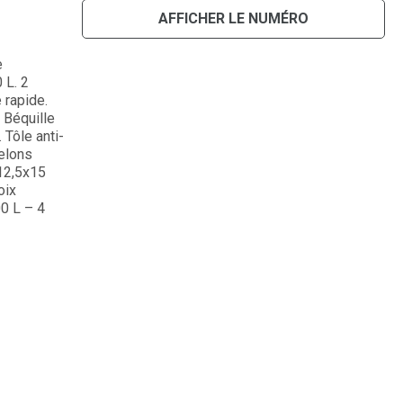
AFFICHER LE NUMÉRO
e
 L. 2
 rapide.
 Béquille
 Tôle anti-
helons
 12,5x15
oix
0 L – 4