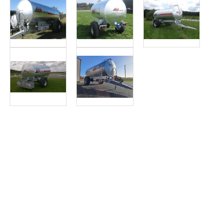
Article SCAR
Les tonnes à eau sur socle Labbé Rotiel (de 600 L à 2 900 L) 
Tonne à eau sur socle LABBE ROTIEL
Article SCAR