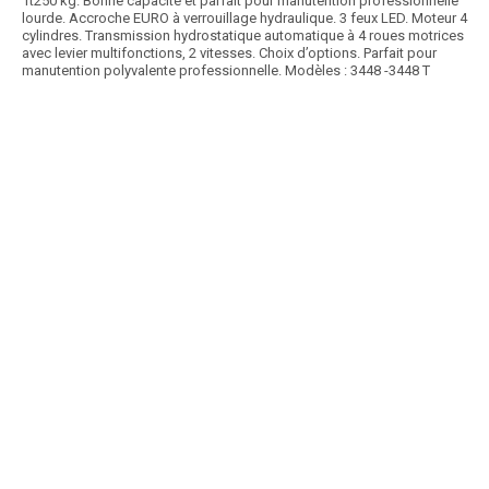
1t250 kg. Bonne capacité et parfait pour manutention professionnelle
lourde. Accroche EURO à verrouillage hydraulique. 3 feux LED. Moteur 4
cylindres. Transmission hydrostatique automatique à 4 roues motrices
avec levier multifonctions, 2 vitesses. Choix d’options. Parfait pour
manutention polyvalente professionnelle. Modèles : 3448 -3448 T
Article SCAR
Combine compacité, puissance et stabilité grâce à son moteur Yanmar
Stage V de 37 cv, sa transmission...
Voir le produit
Valet de ferme 2527
Article SCAR
Le valet de ferme "passe-partout" grâce à son gabarit ultra compact, à
partir de 0,80 m de largeur. Équipé...
Voir le produit
Valet de ferme KM 80