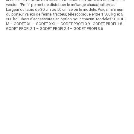
version ˝Profi˝ permet de distribuer le mélange chaux/paille/eau.
Largeur du tapis de 30 cm ou 50 cm selon le modèle. Poids minimum
du porteur valets de ferme, tracteur, télescopique entre 1 500 kg et 6
500 kg. Choix d’accessoires en option pour chacun. Modèles : GODET
M – GODET XL – GODET XXL – GODET PROFI 0,9 - GODET PROFI 1.8 -
GODET PROFI 2.1 – GODET PROFI 2.4 – GODET PROFI 3.6
Article SCAR
Large choix de pinces balles pour chargeurs et télescopiques. Ces
pinces SERBAL sont faites pour balles...
Voir le produit
Pince balle SERBAL et SERQUAD
Article SCAR
La pince balles D80 assure une manipulation des grosse balles
carrées ou rondes quel que soit la taille...
Voir le produit