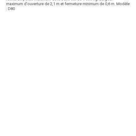
maximum d'ouverture de 2,1 m et fermeture minimum de 0,6 m. Modèle
: D80
Article SCAR
Pince balle prédisposition pour attelage chargeur ou télescopique :
Poids maximum de balle : 1200 kg. Bras...
Voir le produit
Pince balle
Article SCAR
Large choix de pinces balles pour chargeurs et télescopiques. Ces
pinces SERBAL sont faites pour balles...
Voir le produit
Pince balle SERBAL et SERQUAD
Article SCAR