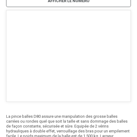
AFFICHER LE NUMÉRO
La pince balles D80 assure une manipulation des grosse balles
carrées ou rondes quel que soit la taille et sans dommage des balles
de façon constante, sécurisée et sûre. Equipée de 2 vérins
hydrauliques à double effet, verrouillage des bras pour un empilement
facile. Le poids maximum de la balle est de 1 500 kg. Largeur