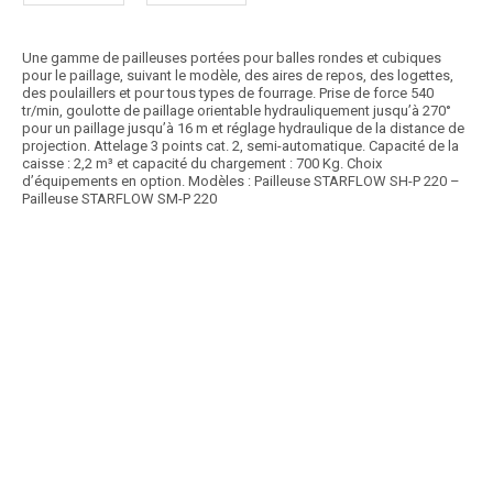
Une gamme de pailleuses portées pour balles rondes et cubiques
pour le paillage, suivant le modèle, des aires de repos, des logettes,
des poulaillers et pour tous types de fourrage. Prise de force 540
tr/min, goulotte de paillage orientable hydrauliquement jusqu’à 270°
pour un paillage jusqu’à 16 m et réglage hydraulique de la distance de
projection. Attelage 3 points cat. 2, semi-automatique. Capacité de la
caisse : 2,2 m³ et capacité du chargement : 700 Kg. Choix
d’équipements en option. Modèles : Pailleuse STARFLOW SH-P 220 –
Pailleuse STARFLOW SM-P 220
Article SCAR
Pailleuses à disques semi-portées, disponible en fonctionnement par
hydraulique tracteur, avec un groupe...
Voir le produit
Pailleuse à disques pour balles cubiques
Article SCAR