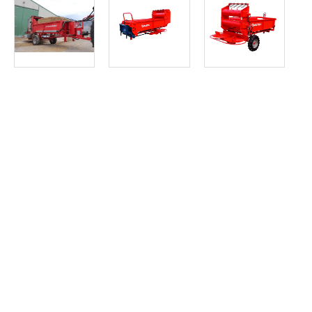
Article SCAR
Pailleuses automotrices polyvalentes pour bottes rondes et ca
Pailleuse automotrice
Article SCAR
La pailleuse P280 est portée, semi-portée ou trainée selon mo
Pailleuse P280