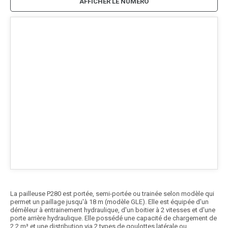
AFFICHER LE NUMÉRO
La pailleuse P280 est portée, semi-portée ou trainée selon modèle qui
permet un paillage jusqu'à 18 m (modèle GLE). Elle est équipée d'un
démêleur à entrainement hydraulique, d'un boitier à 2 vitesses et d'une
porte arrière hydraulique. Elle possédé une capacité de chargement de
2,2 m³ et une distribution via 2 types de goulottes latérale ou