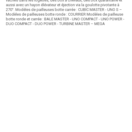
vaches dans les logettes, des box à chevaux, des box quarantaine et
aussi avec un hayon élévateur et éjection via la goulotte pivotante à
270°. Modèles de pailleuses botte carrée : CUBIC MASTER - UNO S –
Modèles de pailleuses botte ronde : COURRIER Modèles de pailleuse
botte ronde et carrée : BALE MASTER - UNO COMPACT - UNO POWER -
DUO COMPACT - DUO POWER - TURBINE MASTER – MEGA
Article SCAR
Cette gamme de dérouleuse automotrice pilotable à distance est très
polyvalente et s’accommode à toutes...
Voir le produit
Dérouleuse pailleuse radiocommandée
Article SCAR
Cette gamme de dérouleuses portées est accompagnée d’un pic
botte pour charger et manipuler les balles...
Voir le produit