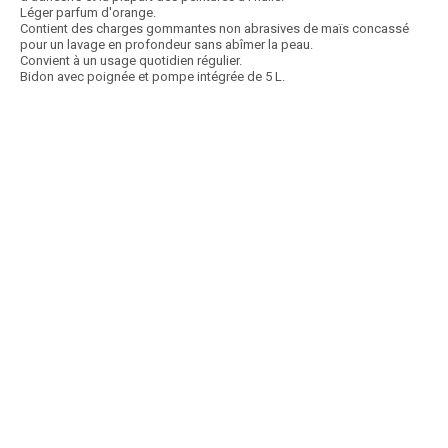
Léger parfum d'orange.
Contient des charges gommantes non abrasives de maïs concassé
pour un lavage en profondeur sans abîmer la peau.
Convient à un usage quotidien régulier.
Bidon avec poignée et pompe intégrée de 5 L.
Article SCAR
Non visible site Scar
Article en fin de vie
Pompe à levier manuelle AdBlue. En polyéthylène. Pour fût de 50 à 200
L. Tube télescopique : 980 mm....
Voir le produit
Pompe AdBlue manuelle 15L/Min
Article SCAR
Non visible site Scar