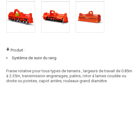
+
Produit :
Système de suivi du rang
Fraise rotative pour tous types de terrains , largeurs de travail de 0.85m
à 2.35m, transmission engrenages, patins, rotor à lames coudée ou
droite ou pointes, capot arrière, rouleaux grand diamètre.
Article SCAR
8 disques crénelés, largeur de travail de 1,30 à 1,60m, sécurité à
double ressort, rouleau Ø320mm, déflecteurs....
Voir le produit