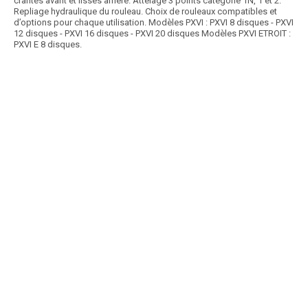
crantés avant et lisses arrière. Attelage 3 points catégorie 1N, 1 et 2.
Repliage hydraulique du rouleau. Choix de rouleaux compatibles et
d’options pour chaque utilisation. Modèles PXVI : PXVI 8 disques - PXVI
12 disques - PXVI 16 disques - PXVI 20 disques Modèles PXVI ETROIT :
PXVI E 8 disques.
Article SCAR
La gamme de cultivateurs sécurité ressorts composées de 2 modèles
avec une profondeur de travail de 15-20...
Voir le produit
Cultivateur LUCHAN et SARDAS
Article SCAR
8 disques crénelés, largeur de travail de 1,30 à 1,60m, sécurité à
double ressort, rouleau Ø320mm, déflecteurs....
Voir le produit
Déchaumeur à vignes ERLA 8