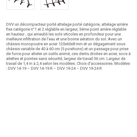
DVV un décompacteur porté attelage porté catégorie, attelage arrière
fixe catégorie n°1 et 2 réglable en largeur, 3éme point arrière réglable
en hauteur , qui ameubli les sols viticoles en profondeur pour une
meilleure infiltration de l’eau et une bonne aération du sol. Avec un
châssis monopoutre en acier 120x60x8 mm et un dégagement sous
châssis variable de 40 à 60 cm (5 positions) et un passage pour prise
de force pour atteler un outils animé, ces dents droites en acier, socs à
ailettes et pointes sans sécurité, largeur de travail 36 cm. Largeur de
travail de 1,4 m à 2,4 selon les modèles. Choix d’accessoires. Modèles
: DVV 14-19 – DVV 14-19 R – DVV 19-24 – DVV 19-24 R
Article SCAR
8 disques crénelés, largeur de travail de 1,30 à 1,60m, sécurité à
double ressort, rouleau Ø320mm, déflecteurs....
Voir le produit