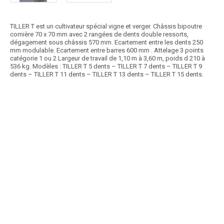
TILLER T est un cultivateur spécial vigne et verger. Châssis bipoutre
cornière 70 x 70 mm avec 2 rangées de dents double ressorts,
dégagement sous châssis 570 mm. Ecartement entre les dents 250
mm modulable. Ecartement entre barres 600 mm . Attelage 3 points
catégorie 1 ou 2 Largeur de travail de 1,10 m à 3,60 m, poids d 210 à
536 kg. Modèles : TILLER T 5 dents – TILLER T 7 dents – TILLER T 9
dents – TILLER T 11 dents – TILLER T 13 dents – TILLER T 15 dents.
Article SCAR
8 disques crénelés, largeur de travail de 1,30 à 1,60m, sécurité à
double ressort, rouleau Ø320mm, déflecteurs....
Voir le produit
Déchaumeur à vignes ERLA 8
Article SCAR
Cette gamme de cover crop porté PXVI est spécialement conçu pour la