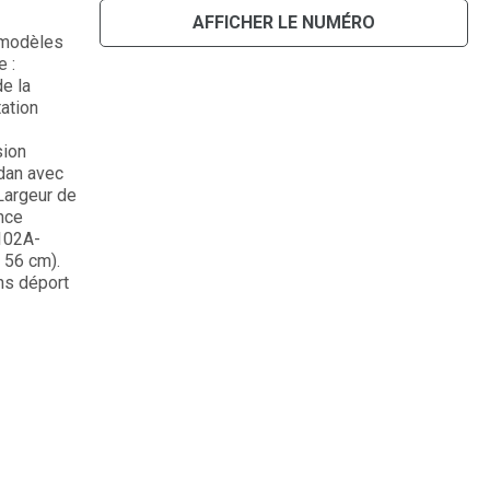
AFFICHER LE NUMÉRO
 modèles
 :
de la
tation
sion
rdan avec
 Largeur de
nce
102A-
 56 cm).
s déport