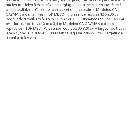
modèle TOP MECC dents fixes.). Réglage rapide des disques niveleurs
sur les modèles à dents fixes et réglage centralisé sur les modèles à
dents repliables. Choix de rouleaux et d’accessoires. Modèles CA
CAYMAN à dents fixes : TOP MECC – Puissance requise 120-200 cv –
largeur de travail 3 m à 3,5 m TOP SPRING – Puissance requise 150-240
cv – largeur de travail 3 m à 3,5 m Modèles CA CAYMAN à dents
repliables : TOP MEC - Puissance requise 200-320 cv – largeur de travail
4 m à 5,2 m TOP SPRING – Puissance requise 220-230 cv – largeur de
travail 4 m à 5,2 m
Article SCAR
Les déchaumeurs à dents droites Rigidisk portés sont robustes,
simples et polyvalents. Equipés de 2 rangées...
Voir le produit
Déchaumeur à dents + disques
Article SCAR
La herse Rapid Mulch existe en plusieurs largeurs de 6 m à 9 m et
permet d’être efficace même à grande...
Voir le produit