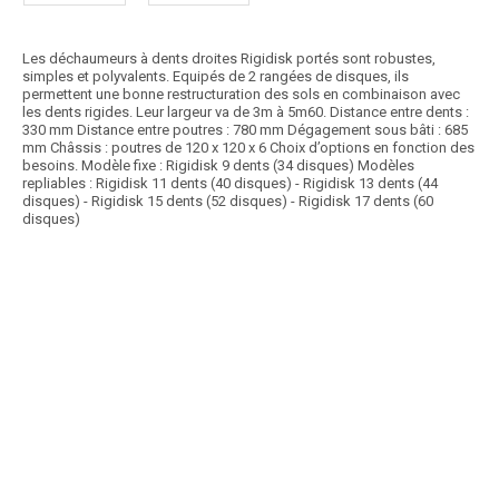
Les déchaumeurs à dents droites Rigidisk portés sont robustes,
simples et polyvalents. Equipés de 2 rangées de disques, ils
permettent une bonne restructuration des sols en combinaison avec
les dents rigides. Leur largeur va de 3m à 5m60. Distance entre dents :
330 mm Distance entre poutres : 780 mm Dégagement sous bâti : 685
mm Châssis : poutres de 120 x 120 x 6 Choix d’options en fonction des
besoins. Modèle fixe : Rigidisk 9 dents (34 disques) Modèles
repliables : Rigidisk 11 dents (40 disques) - Rigidisk 13 dents (44
disques) - Rigidisk 15 dents (52 disques) - Rigidisk 17 dents (60
disques)
Article SCAR
Ce préparateur de lit de semence est conçu pour tous types de sols et
spécialement pour les sols labourés. Affinage...
Voir le produit
Préparateur de lit de semences EXTREM
Article SCAR