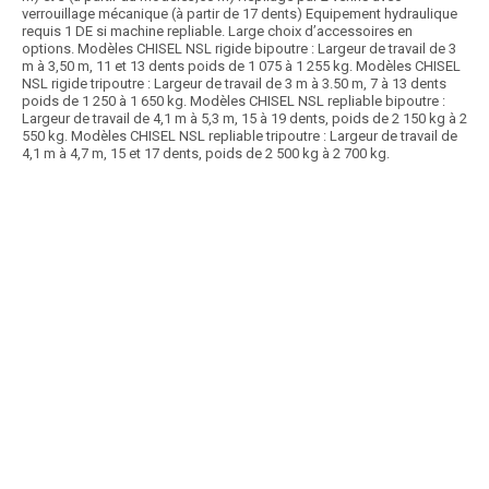
verrouillage mécanique (à partir de 17 dents) Equipement hydraulique
requis 1 DE si machine repliable. Large choix d’accessoires en
options. Modèles CHISEL NSL rigide bipoutre : Largeur de travail de 3
m à 3,50 m, 11 et 13 dents poids de 1 075 à 1 255 kg. Modèles CHISEL
NSL rigide tripoutre : Largeur de travail de 3 m à 3.50 m, 7 à 13 dents
poids de 1 250 à 1 650 kg. Modèles CHISEL NSL repliable bipoutre :
Largeur de travail de 4,1 m à 5,3 m, 15 à 19 dents, poids de 2 150 kg à 2
550 kg. Modèles CHISEL NSL repliable tripoutre : Largeur de travail de
4,1 m à 4,7 m, 15 et 17 dents, poids de 2 500 kg à 2 700 kg.
Article SCAR
Les déchaumeurs à dents droites Rigidisk portés sont robustes,
simples et polyvalents. Equipés de 2 rangées...
Voir le produit
Déchaumeur à dents + disques
Article SCAR
La herse Rapid Mulch existe en plusieurs largeurs de 6 m à 9 m et
permet d’être efficace même à grande...
Voir le produit