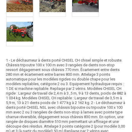
1 - Le déchaumeur à dents porté CHISEL CH chisel simple et robuste.
Châssis tripoutre 100 x 100 m avec 3 rangées de dents non-stop
ressort dégagement sous châssis 770 mm. Écartement entre dents
280 mm et écartement entre barres 800 mm. Attelage 3 points
automatique pour les modèles rigides ou double chape pour les
modèles repliables, catégorie 2 ou 3. Equipement hydraulique requis :
1 DE si machine repliable. Repliage par 2 vérins. Modèles CHISEL CH
rigide : Largeur de travail de 2,4 m à 3 ,5 m, 9 à 13 dents, poids de 882 à
1 034 kg. Modèles CHISEL CH repliable : Largeur de travail de 3,5 m à
5,9 m, 13 à 21 dents poids de 1 477 kg à 2 162 kg. 2 - Le déchaumeur à
dents porté CHISEL NSL avec châssis bipoutre ou tripoutre 100 x 100
mm avec 2 ou 3 rangées de dents non-stop à lames avec pointe type
charrue réversible, dégagement sous châssis 830 mm. En option, une
rangée de disques diamètre 510 mm permettant un affinage et une
découpe des résidus. Attelage 3 points catégorie 2 (pour modèle 3,00
m) et 3 (à partir du modèle3,50 m) Repliage par 2 vérins avec