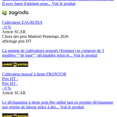
II avec barre d'attelage pour...
Voir le produit
Cultivateur ZAGRODA
-
0
%
Article SCAR
Choix des pros Matériel Printemps 2026
affichage prix HT
La gamme de cultivateurs poussés (frontaux) se compose de 3
modèles ""de base"" déclinables selon le...
Voir le produit
Cultivateur poussé à dents FRONTOR
Prix HT :
Prix HT :
-
0
%
Article SCAR
Le déchaumeur à dents peut être utilisé tant en premier déchaumage
que reprise de labour grâce à des...
Voir le produit