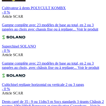
Cultivateur à dents POLYCULT KOMBX
-
0
%
Article SCAR
Gamme complète avec 23 modèles de base au total, en 2 ou 3
rangées au choix avec chassis fixe ou à repliage...
Voir le produit
Superchisel SOLANO
-
0
%
Article SCAR
Gamme complète avec 23 modèles de base au total, en 2 ou 3
rangées au choix, avec châssis fixe ou à repliage...
Voir le produit
Cultichisel repliage horizontal ou verticale 2 ou 3 rangs
-
0
%
Article SCAR
Dents carré de 35 : 9 ou 11dts/3 m Socs standards 3 tirants Châssis 2
poutres 100x100x8 Panneaux et signalisation Gyrophare...
Voir le