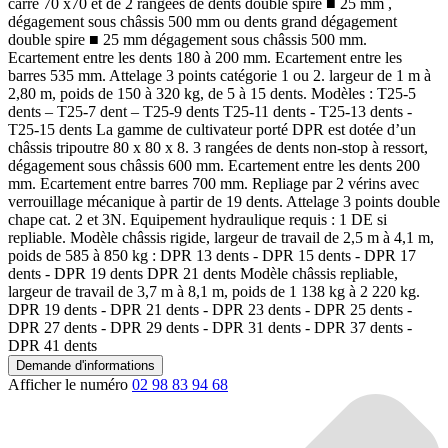
carré 70 x70 et de 2 rangées de dents double spire ■ 25 mm ,
dégagement sous châssis 500 mm ou dents grand dégagement
double spire ■ 25 mm dégagement sous châssis 500 mm.
Ecartement entre les dents 180 à 200 mm. Ecartement entre les
barres 535 mm. Attelage 3 points catégorie 1 ou 2. largeur de 1 m à
2,80 m, poids de 150 à 320 kg, de 5 à 15 dents. Modèles : T25-5
dents – T25-7 dent – T25-9 dents T25-11 dents - T25-13 dents -
T25-15 dents La gamme de cultivateur porté DPR est dotée d’un
châssis tripoutre 80 x 80 x 8. 3 rangées de dents non-stop à ressort,
dégagement sous châssis 600 mm. Ecartement entre les dents 200
mm. Ecartement entre barres 700 mm. Repliage par 2 vérins avec
verrouillage mécanique à partir de 19 dents. Attelage 3 points double
chape cat. 2 et 3N. Equipement hydraulique requis : 1 DE si
repliable. Modèle châssis rigide, largeur de travail de 2,5 m à 4,1 m,
poids de 585 à 850 kg : DPR 13 dents - DPR 15 dents - DPR 17
dents - DPR 19 dents DPR 21 dents Modèle châssis repliable,
largeur de travail de 3,7 m à 8,1 m, poids de 1 138 kg à 2 220 kg.
DPR 19 dents - DPR 21 dents - DPR 23 dents - DPR 25 dents -
DPR 27 dents - DPR 29 dents - DPR 31 dents - DPR 37 dents -
DPR 41 dents
Demande d'informations
Afficher le numéro
02 98 83 94 68