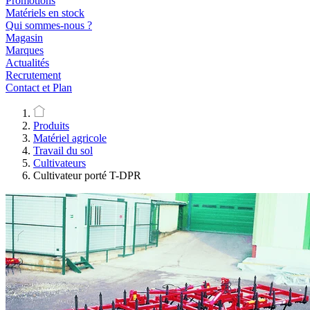
Promotions
Matériels en stock
Qui sommes-nous ?
Magasin
Marques
Actualités
Recrutement
Contact et Plan
Produits
Matériel agricole
Travail du sol
Cultivateurs
Cultivateur porté T-DPR