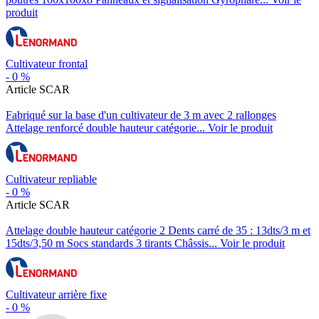
produit
Cultivateur frontal
-
0
%
Article SCAR
Fabriqué sur la base d'un cultivateur de 3 m avec 2 rallonges
Attelage renforcé double hauteur catégorie...
Voir le produit
Cultivateur repliable
-
0
%
Article SCAR
Attelage double hauteur catégorie 2 Dents carré de 35 : 13dts/3 m et
15dts/3,50 m Socs standards 3 tirants Châssis...
Voir le produit
Cultivateur arrière fixe
-
0
%