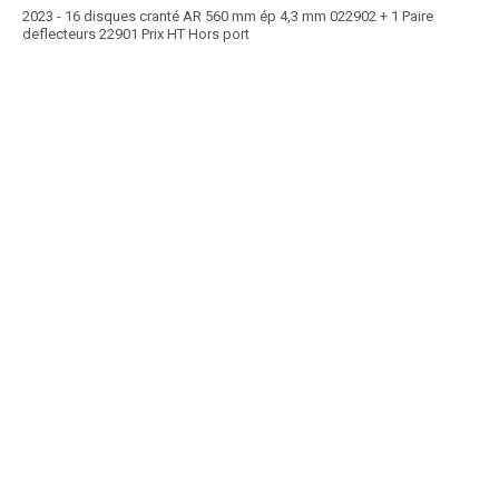
2023 - 16 disques cranté AR 560 mm ép 4,3 mm 022902 + 1 Paire
deflecteurs 22901 Prix HT Hors port
Article SCAR
Choix des pros Matériel Hiver 2025
affichage prix HT
COVER X est un pulvériseur semi-porté avec trains de disques décalés
en X pour un travail homogène adapté...
Voir le produit
Cover crop en X COVER - X T - XL T
Prix HT :
Article SCAR
COVER V est un pulvériseur semi-porté en V particulièrement adaptés
pour les terrains à relief. Il est...
Voir le produit