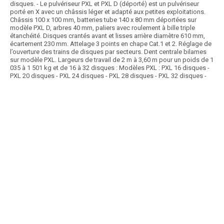
disques. - Le pulvériseur PXL et PXL D (déporté) est un pulvériseur
porté en X avec un châssis léger et adapté aux petites exploitations.
Châssis 100 x 100 mm, batteries tube 140 x 80 mm déportées sur
modèle PXL D, arbres 40 mm, paliers avec roulement à bille triple
étanchéité. Disques crantés avant et lisses arrière diamètre 610 mm,
écartement 230 mm. Attelage 3 points en chape Cat.1 et 2. Réglage de
l’ouverture des trains de disques par secteurs. Dent centrale bilames
sur modèle PXL. Largeurs de travail de 2 m à 3,60 m pour un poids de 1
035 à 1 501 kg et de 16 à 32 disques : Modèles PXL : PXL 16 disques -
PXL 20 disques - PXL 24 disques - PXL 28 disques - PXL 32 disques -
Article SCAR
Choix des pros Matériel Hiver 2025
affichage prix HT
COVER X est un pulvériseur semi-porté avec trains de disques décalés
en X pour un travail homogène adapté...
Voir le produit
Cover crop en X COVER - X T - XL T
Prix HT :