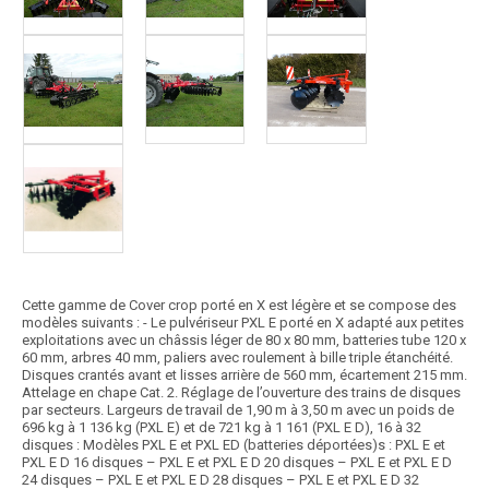
Cette gamme de Cover crop porté en X est légère et se compose des
modèles suivants : - Le pulvériseur PXL E porté en X adapté aux petites
exploitations avec un châssis léger de 80 x 80 mm, batteries tube 120 x
60 mm, arbres 40 mm, paliers avec roulement à bille triple étanchéité.
Disques crantés avant et lisses arrière de 560 mm, écartement 215 mm.
Attelage en chape Cat. 2. Réglage de l’ouverture des trains de disques
par secteurs. Largeurs de travail de 1,90 m à 3,50 m avec un poids de
696 kg à 1 136 kg (PXL E) et de 721 kg à 1 161 (PXL E D), 16 à 32
disques : Modèles PXL E et PXL ED (batteries déportées)s : PXL E et
PXL E D 16 disques – PXL E et PXL E D 20 disques – PXL E et PXL E D
24 disques – PXL E et PXL E D 28 disques – PXL E et PXL E D 32