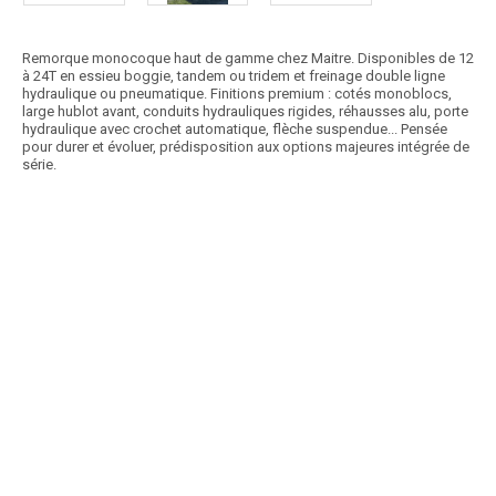
Remorque monocoque haut de gamme chez Maitre. Disponibles de 12
à 24T en essieu boggie, tandem ou tridem et freinage double ligne
hydraulique ou pneumatique. Finitions premium : cotés monoblocs,
large hublot avant, conduits hydrauliques rigides, réhausses alu, porte
hydraulique avec crochet automatique, flèche suspendue... Pensée
pour durer et évoluer, prédisposition aux options majeures intégrée de
série.
Article SCAR
Choix des pros Matériel Automne 2025
affichage prix HT
Les bennes à fond poussant TATOMA HMFT offrent de nombreux
avantages : volume de chargement supérieur...
Voir le produit
Benne à fond poussant HMFT
Prix HT :