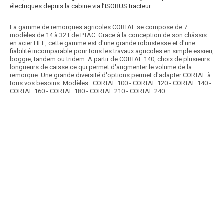
électriques depuis la cabine via l’ISOBUS tracteur.
La gamme de remorques agricoles CORTAL se compose de 7
modèles de 14 à 32 t de PTAC. Grace à la conception de son châssis
en acier HLE, cette gamme est d'une grande robustesse et d'une
fiabilité incomparable pour tous les travaux agricoles en simple essieu,
boggie, tandem ou tridem. A partir de CORTAL 140, choix de plusieurs
longueurs de caisse ce qui permet d'augmenter le volume de la
remorque. Une grande diversité d'options permet d'adapter CORTAL à
tous vos besoins. Modèles : CORTAL 100 - CORTAL 120 - CORTAL 140 -
CORTAL 160 - CORTAL 180 - CORTAL 210 - CORTAL 240.
Article SCAR
Choix des pros Matériel Printemps 2026
affichage prix HT
Garantie une vidange rapide et en toute sécurité, volume de 35 à 60m3,
caisse et châssis galvanisés,...
Voir le produit
Remorque à fond poussant TAURUS