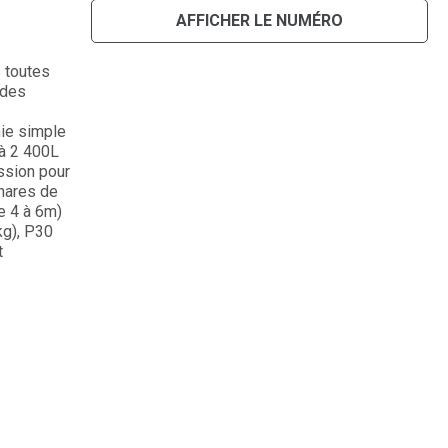
AFFICHER LE NUMÉRO
s toutes
 des
ie simple
 à 2 400L
ssion pour
hares de
de 4 à 6m)
kg), P30
t