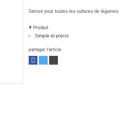
Semoir pour toutes les cultures de légumes.
+
Produit :
Simple et précis
partager l'article
 motrices qui existe en 1, 2, 3 ou 4 rangs....
Voir le produit