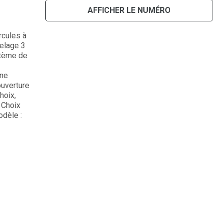
AFFICHER LE NUMÉRO
rcules à
telage 3
stème de
une
ouverture
hoix,
 Choix
odèle :