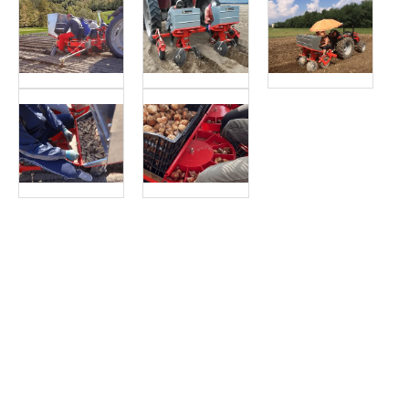
Article SCAR
Semoir pour toutes les cultures de légumes.
Voir le produit
Semoir mécanique de précision
Article SCAR
La gamme de planteuses de pommes de terre se compose d'un 